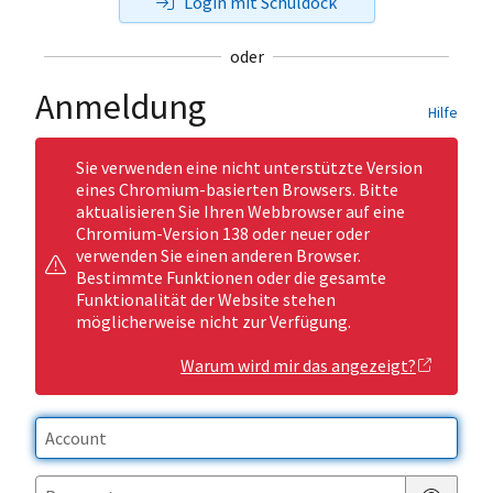
Login mit Schuldock
oder
Anmeldung
Hilfe
Sie verwenden eine nicht unterstützte Version
eines Chromium-basierten Browsers. Bitte
aktualisieren Sie Ihren Webbrowser auf eine
Chromium-Version 138 oder neuer oder
verwenden Sie einen anderen Browser.
Bestimmte Funktionen oder die gesamte
Funktionalität der Website stehen
möglicherweise nicht zur Verfügung.
Warum wird mir das angezeigt?