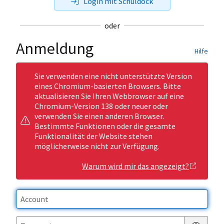
Login mit Schuldock
oder
Anmeldung
Hilfe
Sie verwenden eine nicht unterstützte Version
eines Chromium-basierten Browsers. Bitte
aktualisieren Sie Ihren Webbrowser auf eine
Chromium-Version 138 oder neuer oder
verwenden Sie einen anderen Browser.
Bestimmte Funktionen oder die gesamte
Funktionalität der Website stehen
möglicherweise nicht zur Verfügung.
Warum wird mir das angezeigt?